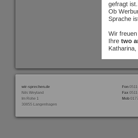
gefragt ist.
Ob Werbun
Sprache is
Wir freuen
Ihre
two an
Katharina,
wir-sprechen.de
Fon
0511
Nils Weyland
Fax
0511
Im Rohe 1
Mob
017
30855 Langenhagen