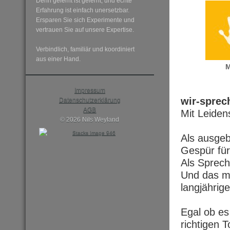
Denn gelernt ist gelernt, und echte
Erfahrung ist einfach unersetzbar.
Ersparen Sie sich Experimente und
vertrauen Sie auf unsere Expertise.
Verbindlich, familiär und koordiniert
aus einer Hand.
M
Impressum
wir-sprec
Datenschutzerklärung
AGB
Mit Leiden
© 2026 Nils Weyland
Als ausgeb
Gespür für
Als Sprech
Und das mi
langjährig
Egal ob es
richtigen 